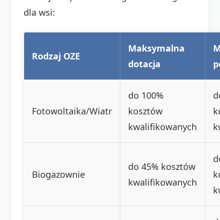
dla wsi:
Maksymalna
M
Rodzaj OZE
dotacja
p
do 100%
d
Fotowoltaika/Wiatr
kosztów
k
kwalifikowanych
k
d
do 45% kosztów
Biogazownie
k
kwalifikowanych
k