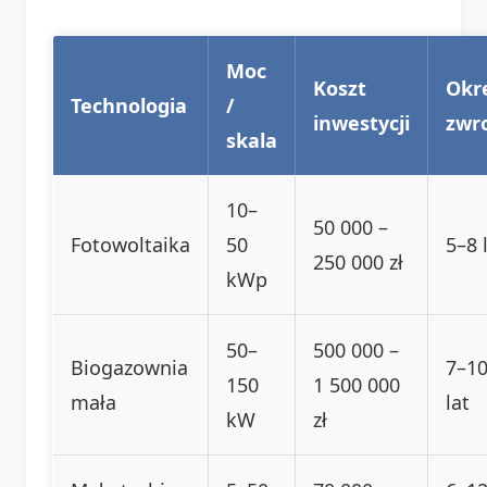
Moc
Koszt
Okr
Technologia
/
inwestycji
zwr
skala
10–
50 000 –
Fotowoltaika
50
5–8 
250 000 zł
kWp
50–
500 000 –
Biogazownia
7–1
150
1 500 000
mała
lat
kW
zł