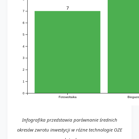
7
7
6
5
4
3
2
1
0
Fotowoltaika
Biogazo
Infografika przedstawia porównanie średnich
okresów zwrotu inwestycji w różne technologie OZE