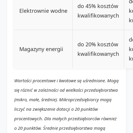
d
do 45% kosztów
Elektrownie wodne
k
kwalifikowanych
k
d
do 20% kosztów
Magazyny energii
k
kwalifikowanych
k
Wartości procentowe i kwotowe są uśrednione. Mogą
się różnić w zależności od wielkości przedsiębiorstwa
(mikro, małe, średnie). Mikroprzedsiębiorcy mogą
liczyć na zwiększenie dotacji o 20 punktów
procentowych. Dla małych przedsiębiorców również
o 20 punktów. Średnie przedsiębiorstwa mogą