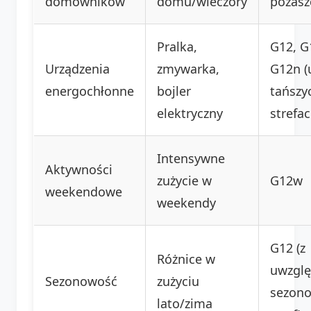
domowników
domu/wieczory
pozasz
Pralka,
G12, G
Urządzenia
zmywarka,
G12n (
energochłonne
bojler
tańszy
elektryczny
strefac
Intensywne
Aktywności
zużycie w
G12w
weekendowe
weekendy
G12 (z
Różnice w
uwzgl
Sezonowość
zużyciu
sezon
lato/zima