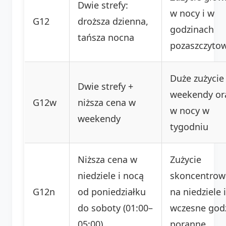
Dwie strefy:
w nocy i w
G12
droższa dzienna,
godzinach
tańsza nocna
pozaszczyto
Duże zużycie
Dwie strefy +
weekendy or
G12w
niższa cena w
w nocy w
weekendy
tygodniu
Niższa cena w
Zużycie
niedziele i nocą
skoncentrow
G12n
od poniedziałku
na niedziele i
do soboty (01:00–
wczesne god
05:00)
poranne