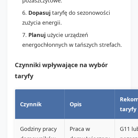
pozaszczytowe.
Dopasuj
taryfę do sezonowości
zużycia energii.
Planuj
użycie urządzeń
energochłonnych w tańszych strefach.
Czynniki wpływające na wybór
taryfy
Rekom
Czynnik
Opis
taryfy
Godziny pracy
Praca w
G11 lu