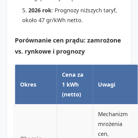
2026 rok
: Prognozy niższych taryf,
około 47 gr/kWh netto.
Porównanie cen prądu: zamrożone
vs. rynkowe i prognozy
Cena za
Okres
1 kWh
Uwagi
(netto)
Mechanizm
mrożenia
cen,