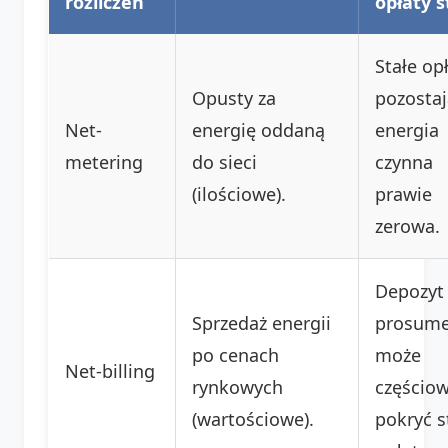
rozliczeń
opłaty s
Stałe op
Opusty za
pozostaj
Net-
energię oddaną
energia
metering
do sieci
czynna
(ilościowe).
prawie
zerowa.
Depozyt
Sprzedaż energii
prosume
po cenach
może
Net-billing
rynkowych
częścio
(wartościowe).
pokryć s