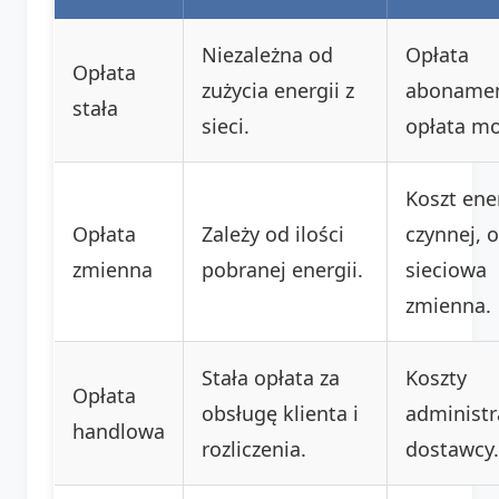
Niezależna od
Opłata
Opłata
zużycia energii z
aboname
stała
sieci.
opłata m
Koszt ene
Opłata
Zależy od ilości
czynnej, 
zmienna
pobranej energii.
sieciowa
zmienna.
Stała opłata za
Koszty
Opłata
obsługę klienta i
administr
handlowa
rozliczenia.
dostawcy.