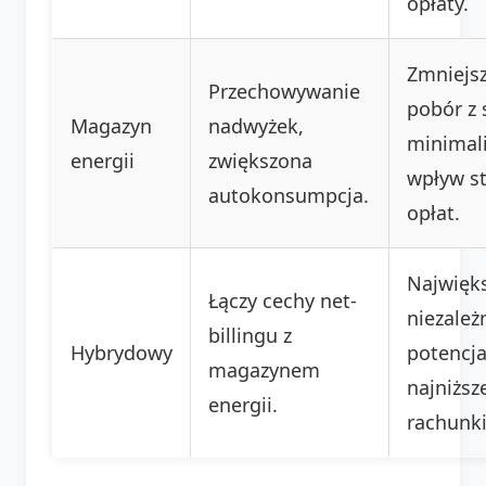
opłaty.
Zmniejs
Przechowywanie
pobór z s
Magazyn
nadwyżek,
minimali
energii
zwiększona
wpływ st
autokonsumpcja.
opłat.
Najwięk
Łączy cechy net-
niezależ
billingu z
Hybrydowy
potencja
magazynem
najniższ
energii.
rachunki