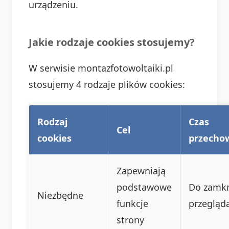
urządzeniu.
Jakie rodzaje cookies stosujemy?
W serwisie montazfotowoltaiki.pl
stosujemy 4 rodzaje plików cookies:
Rodzaj
Czas
Cel
cookies
przecho
Zapewniają
podstawowe
Do zamkn
Niezbędne
funkcje
przegląda
strony